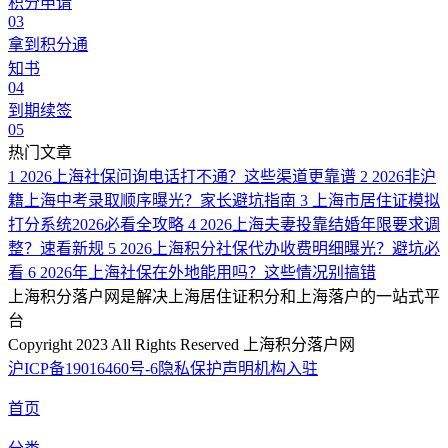
积分申请
03
拿到积分通
知书
04
到期续签
05
热门文章
1
2026上海社保问询电话打不通？这些渠道更靠谱
2
2026非沪
籍上海中考录取顺序曝光？家长避坑指南
3
上海市居住证模拟
打分系统2026必看全攻略
4
2026上海夫妻投靠结婚年限要求调
整？速看新规
5
2026上海积分社保代办收费明细曝光？避坑必
看
6
2026年上海社保在外地能用吗？这些情况别搞错
上海积分落户网是解决上海居住证积分和上海落户的一站式平
台
Copyright 2023 All Rights Reserved 上海积分落户网
沪ICP备19016460号-6
隐私保护声明
机构入驻
首页