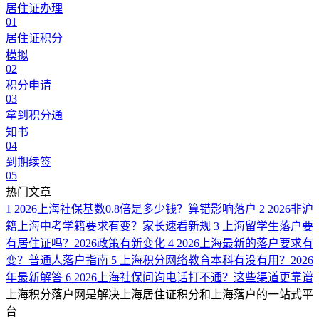
居住证办理
01
居住证积分
模拟
02
积分申请
03
拿到积分通
知书
04
到期续签
05
热门文章
1
2026上海社保基数0.8倍是多少钱？算错影响落户
2
2026非沪
籍上海中考学籍要求有变？家长速看新规
3
上海留学生落户要
有居住证吗？2026政策有新变化
4
2026上海最新的落户要求有
变？普通人落户指南
5
上海积分网络教育本科有没有用？2026
年最新解答
6
2026上海社保问询电话打不通？这些渠道更靠谱
上海积分落户网是解决上海居住证积分和上海落户的一站式平
台