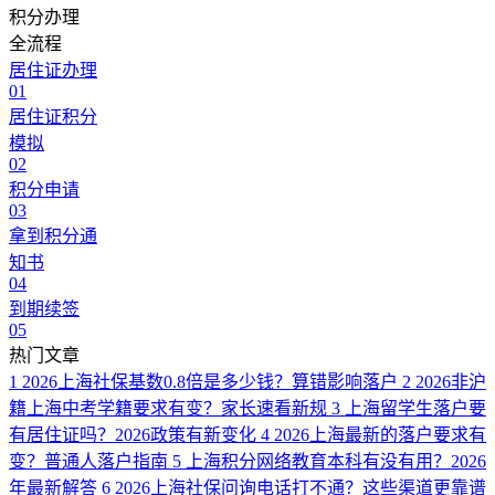
积分办理
全流程
居住证办理
01
居住证积分
模拟
02
积分申请
03
拿到积分通
知书
04
到期续签
05
热门文章
1
2026上海社保基数0.8倍是多少钱？算错影响落户
2
2026非沪
籍上海中考学籍要求有变？家长速看新规
3
上海留学生落户要
有居住证吗？2026政策有新变化
4
2026上海最新的落户要求有
变？普通人落户指南
5
上海积分网络教育本科有没有用？2026
年最新解答
6
2026上海社保问询电话打不通？这些渠道更靠谱