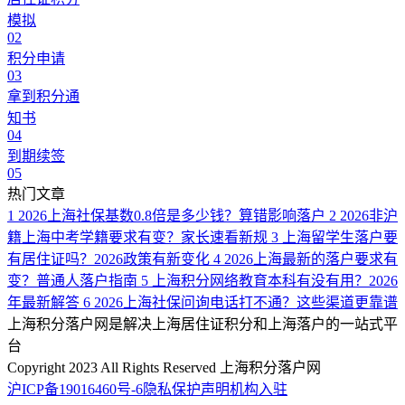
模拟
02
积分申请
03
拿到积分通
知书
04
到期续签
05
热门文章
1
2026上海社保基数0.8倍是多少钱？算错影响落户
2
2026非沪
籍上海中考学籍要求有变？家长速看新规
3
上海留学生落户要
有居住证吗？2026政策有新变化
4
2026上海最新的落户要求有
变？普通人落户指南
5
上海积分网络教育本科有没有用？2026
年最新解答
6
2026上海社保问询电话打不通？这些渠道更靠谱
上海积分落户网是解决上海居住证积分和上海落户的一站式平
台
Copyright 2023 All Rights Reserved 上海积分落户网
沪ICP备19016460号-6
隐私保护声明
机构入驻