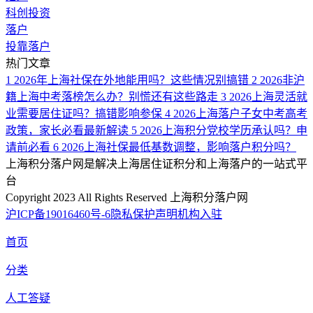
科创投资
落户
投靠落户
热门文章
1
2026年上海社保在外地能用吗？这些情况别搞错
2
2026非沪
籍上海中考落榜怎么办？别慌还有这些路走
3
2026上海灵活就
业需要居住证吗？搞错影响参保
4
2026上海落户子女中考高考
政策，家长必看最新解读
5
2026上海积分党校学历承认吗？申
请前必看
6
2026上海社保最低基数调整，影响落户积分吗？
上海积分落户网是解决上海居住证积分和上海落户的一站式平
台
Copyright 2023 All Rights Reserved 上海积分落户网
沪ICP备19016460号-6
隐私保护声明
机构入驻
首页
分类
人工答疑