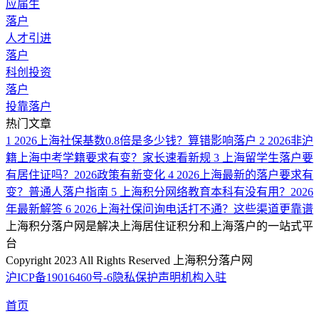
应届生
落户
人才引进
落户
科创投资
落户
投靠落户
热门文章
1
2026上海社保基数0.8倍是多少钱？算错影响落户
2
2026非沪
籍上海中考学籍要求有变？家长速看新规
3
上海留学生落户要
有居住证吗？2026政策有新变化
4
2026上海最新的落户要求有
变？普通人落户指南
5
上海积分网络教育本科有没有用？2026
年最新解答
6
2026上海社保问询电话打不通？这些渠道更靠谱
上海积分落户网是解决上海居住证积分和上海落户的一站式平
台
Copyright 2023 All Rights Reserved 上海积分落户网
沪ICP备19016460号-6
隐私保护声明
机构入驻
首页