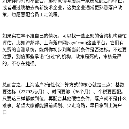
如果你的公司不配合，那你就得考虑换一家愿意配合的单位，
或者通过跳槽去高新技术企业，这类企业通常更熟悉落户政
策，也愿意配合员工走流程。
如果实在拿不准自己的情况，可以找一些正规的咨询机构帮忙
评估，比如沪邦邦、上海落户网(vgxf.com)这些平台，它们有
免费的自测系统，能帮你初步判断当前条件是否达标。不过要
注意，别信那些承诺“包过”的机构，政策是死的，审核是严
的，不存在捷径。
总而言之，上海落户2倍社保计算方式的核心就是三点：基数
要达标（22792元/月）、时间要够（36个月）、个税要匹配。
只要这三样都做到位，再配合其他硬性条件，落户就不是什么
难事。希望大家都能提前规划、少走弯路，早日拿到上海户
口！