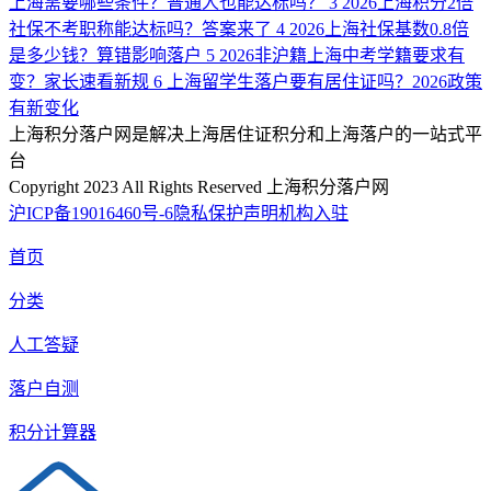
上海需要哪些条件？普通人也能达标吗？
3
2026上海积分2倍
社保不考职称能达标吗？答案来了
4
2026上海社保基数0.8倍
是多少钱？算错影响落户
5
2026非沪籍上海中考学籍要求有
变？家长速看新规
6
上海留学生落户要有居住证吗？2026政策
有新变化
上海积分落户网是解决上海居住证积分和上海落户的一站式平
台
Copyright 2023 All Rights Reserved 上海积分落户网
沪ICP备19016460号-6
隐私保护声明
机构入驻
首页
分类
人工答疑
落户自测
积分计算器