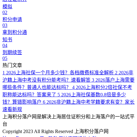
模拟
02
积分申请
03
拿到积分通
知书
04
到期续签
05
热门文章
1
2026上海社保一个月多少钱？各档缴费标准全解析
2
2026非
沪籍上海中考没有积分能考吗？速看解答
3
2026落户上海需要
哪些条件？普通人也能达标吗？
4
2026上海积分2倍社保不考
职称能达标吗？答案来了
5
2026上海社保基数0.8倍是多少
钱？算错影响落户
6
2026非沪籍上海中考学籍要求有变？家长
速看新规
上海积分落户网是解决上海居住证积分和上海落户的一站式平
台
Copyright 2023 All Rights Reserved 上海积分落户网