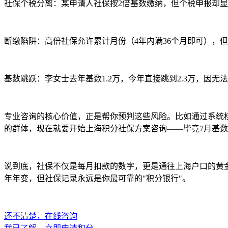
社保个税分离：某申请人社保按2倍基数缴纳，但个税申报却显示
断缴陷阱：高倍社保允许累计月份（4年内满36个月即可），
基数跳跃：李女士去年基数1.2万，今年直接跳到2.3万，因
专业咨询的核心价值，正是帮你预判这些风险。比如通过系统核
的群体，现在就要开始上海积分社保方案咨询——毕竟7月基
说到底，社保不仅是每月扣款的数字，更是通往上海户口的黄
年年变，但社保记录永远是你最可靠的"积分银行"。
还不清楚，在线咨询