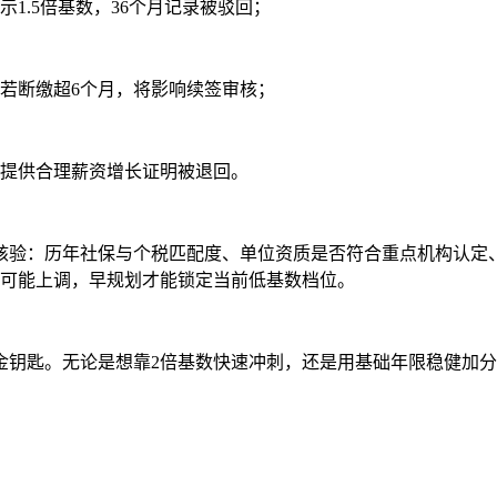
1.5倍基数，36个月记录被驳回；
但若断缴超6个月，将影响续签审核；
无法提供合理薪资增长证明被退回。
验：历年社保与个税匹配度、单位资质是否符合重点机构认定、
数可能上调，早规划才能锁定当前低基数档位。
金钥匙。无论是想靠2倍基数快速冲刺，还是用基础年限稳健加