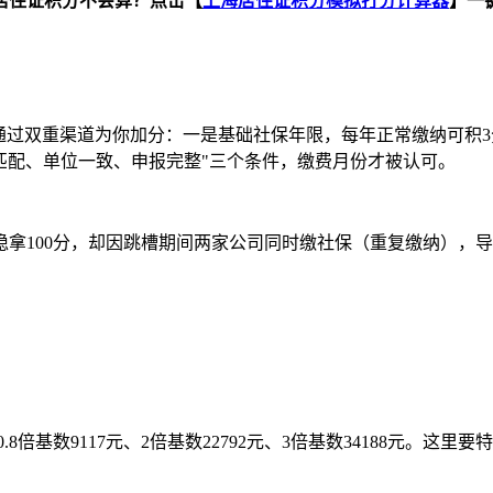
居住证积分不会算？点击【
上海居住证积分模拟打分计算器
】一
它通过双重渠道为你加分：一是基础社保年限，每年正常缴纳可积
税匹配、单位一致、申报完整"三个条件，缴费月份才被认可。
稳拿100分，却因跳槽期间两家公司同时缴社保（重复缴纳），
。
.8倍基数9117元、2倍基数22792元、3倍基数34188元