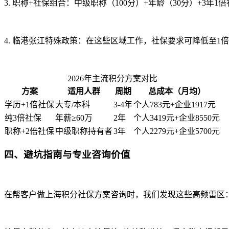
3. 职称+社保组合：中级职称（100分）+年龄（30分）+3年
4. 临港张江特殊政策：在这些区域工作，社保要求可降低至1
2026年主流积分方案对比
方案
适用人群
周期
总成本（月均）
学历+1倍社保
大专/本科
3-4年
个人783元+企业1917元
纯3倍社保
年薪≥60万
2年
个人3419元+企业8550元
职称+2倍社保
中级职称持有者
3年
个人2279元+企业5700元
四、避坑指南与专业咨询价值
在帮客户做上海积分社保方案咨询时，我们发现这些高频雷区