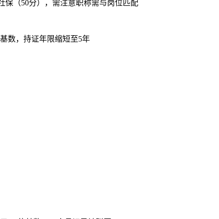
1倍社保（50分），需注意职称需与岗位匹配
倍基数，持证年限缩短至5年
：