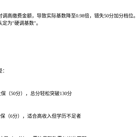
及时调高缴费金额，导致实际基数降至0.98倍，错失50分加分档
定为"硬调基数"。
径：
社保（50分），总分轻松突破130分
基础社保（6分），适合高收入但学历不足者