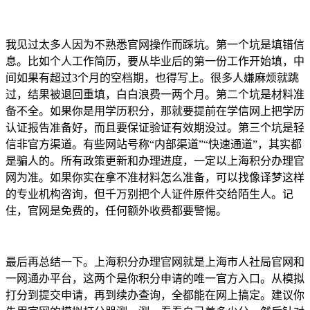
我见过太多人因为不熟悉官网操作而踩坑。第一个坑是填错信
息。比如个人工作简历，要从毕业后的第一份工作开始填，中
间如果有超过3个月的空档期，也得写上。很多人嫌麻烦就跳
过，结果被退回重填，白白浪费一两个月。第二个坑是材料准
备不全。如果你是用学历积分，那就要提前在学信网上把学历
认证报告准备好，而且要保证验证有效期没过。第三个坑是轻
信非官方渠道。有些网站号称“内部渠道”“快速通道”，其实都
是骗人的。所有政策更新和办理进度，一定以上海积分办理官
网为准。如果你实在拿不准材料怎么准备，可以找像译梦这样
的专业机构咨询，但千万别把个人证件原件交给陌生人。记
住，官网是免费的，任何额外收费都要警惕。
最后再总结一下。上海积分办理官网就是上海市人社局官网和
一网通办平台，这两个是你积分申请的唯一官方入口。从模拟
打分到提交申请，再到续办查询，全都能在网上搞定。建议你