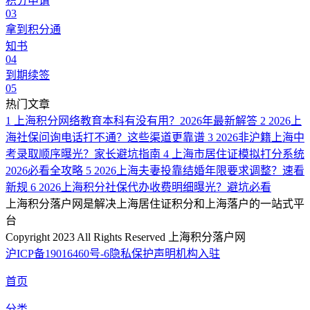
积分申请
03
拿到积分通
知书
04
到期续签
05
热门文章
1
上海积分网络教育本科有没有用？2026年最新解答
2
2026上
海社保问询电话打不通？这些渠道更靠谱
3
2026非沪籍上海中
考录取顺序曝光？家长避坑指南
4
上海市居住证模拟打分系统
2026必看全攻略
5
2026上海夫妻投靠结婚年限要求调整？速看
新规
6
2026上海积分社保代办收费明细曝光？避坑必看
上海积分落户网是解决上海居住证积分和上海落户的一站式平
台
Copyright 2023 All Rights Reserved 上海积分落户网
沪ICP备19016460号-6
隐私保护声明
机构入驻
首页
分类