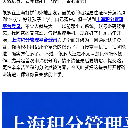
失效坑点，看完就能自己操作，省心省力！
很多在上海打拼的外地朋友，最关心的就是居住证积分怎么凑
到120分，好让孩子上学、自己落户。但一说到
上海积分管理
平台登录
，不少人就头大——以前那个老系统，账号密码经常
忘，找回密码又麻烦，气得想摔手机。现在好了！2025年开
始，
上海积分管理平台登录
方式全面升级为一网通办认证登
录，你再也不用记那个复杂的密码了，直接拿手机扫一扫就能
进，确实方便多了。 不过，很多人还是不太清楚具体怎么操
作，尤其是首次申请积分的，搞不清登录后要填啥、提交啥，
更怕辛辛苦苦积的分突然被清零。今天咱就把这些事掰开揉碎
讲清楚，保证你看完就能上手。