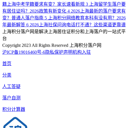
籍上海中考学籍要求有变？家长速看新规
3
上海留学生落户要
有居住证吗？2026政策有新变化
4
2026上海最新的落户要求有
变？普通人落户指南
5
上海积分网络教育本科有没有用？2026
年最新解答
6
2026上海社保问询电话打不通？这些渠道更靠谱
上海积分落户网是解决上海居住证积分和上海落户的一站式平
台
Copyright 2023 All Rights Reserved 上海积分落户网
沪ICP备19016460号-6
隐私保护声明
机构入驻
首页
分类
人工答疑
落户自测
积分计算器