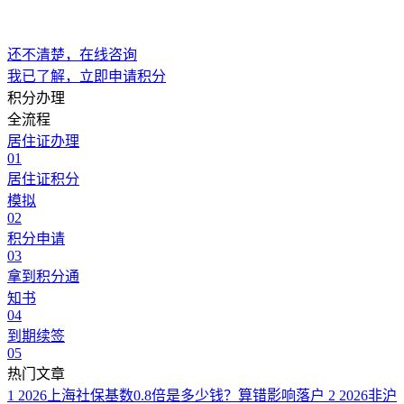
还不清楚，在线咨询
我已了解，立即申请积分
积分办理
全流程
居住证办理
01
居住证积分
模拟
02
积分申请
03
拿到积分通
知书
04
到期续签
05
热门文章
1
2026上海社保基数0.8倍是多少钱？算错影响落户
2
2026非沪