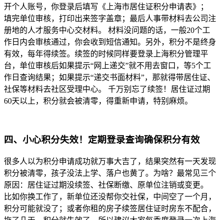
开个人账号，你登录后填写《上海市居住证积分申请表》；
填完单位审核，打印出来签字盖章；最后人事带材料去公司注
册地的人才服务中心交材料。 材料没问题的话，一般20个工
作日内会审核通过，你会收到短信通知。另外，积分不是终身
有效，每年得续签。续签的时候同样要登录上海积分管理平
台，单位审核后如果提示“网上递交”就不用去窗口，等5个工
作日查询结果；如果提示“递交书面材料”，那就得带居住证、
社保等材料去社区受理中心。 千万别忘了续签！居住证过期
60天以上，积分就会被清零，得重新申请，特别麻烦。
四、小心积分失效！定期登录查询确保积分有效
很多人以为积分申请成功就万事大吉了，结果突然有一天发现
积分被清零，孩子没法上学、落户也黄了。为啥？最常见三个
原因：居住证过期没续签、社保断缴、原单位注销或变更。
比如你换工作了，新单位还没帮你交社保，中间空了一个月，
积分可能就没了；或者你租的房子续签居住证时房东不配合，