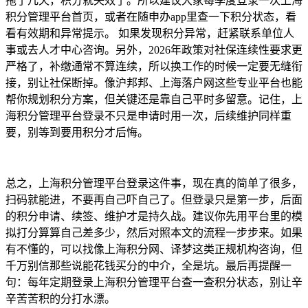
拖了几天，积分就失效了。所以建议大家每季度登录一次上海
积分管理平台首页，或者在随申办app里查一下积分状态，看
看有效期和异常提示。 如果发现积分异常，赶紧联系单位人
事或去人才中心咨询。另外，2026年政策对社保连续性要求更
严格了，补缴通常不算连续，所以换工作的时候一定要无缝衔
接，别让社保断掉。像沪邦邦、上海落户网这些专业平台也能
帮你规划积分方案，但关键还是靠自己平时多留意。记住，上
海积分管理平台登录不只是申请时用一次，后续维护同样重
要，别等到要用积分才后悔。
总之，上海积分管理平台登录这件事，现在真的简单了很多，
扫码就能进，不要再自己吓自己了。但登录只是第一步，后面
的积分申请、续签、维护才是持久战。建议你先用平台里的模
拟打分算算自己差多少，然后对照本文的流程一步步来。如果
有不懂的，可以找像上海积分网、译梦这类正规机构咨询，但
千万别信那些说能花钱买分的中介，全是坑。最后再提醒一
句：每年定期登录上海积分管理平台查一查积分状态，别让辛
辛苦苦积的分打水漂。