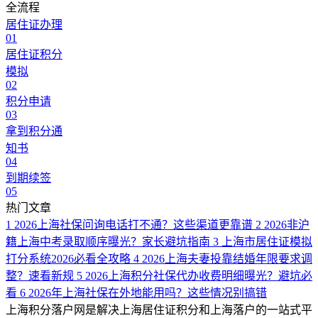
全流程
居住证办理
01
居住证积分
模拟
02
积分申请
03
拿到积分通
知书
04
到期续签
05
热门文章
1
2026上海社保问询电话打不通？这些渠道更靠谱
2
2026非沪
籍上海中考录取顺序曝光？家长避坑指南
3
上海市居住证模拟
打分系统2026必看全攻略
4
2026上海夫妻投靠结婚年限要求调
整？速看新规
5
2026上海积分社保代办收费明细曝光？避坑必
看
6
2026年上海社保在外地能用吗？这些情况别搞错
上海积分落户网是解决上海居住证积分和上海落户的一站式平