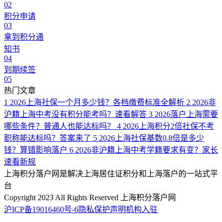
02
积分申请
03
拿到积分通
知书
04
到期续签
05
热门文章
1
2026上海社保一个月多少钱？各档缴费标准全解析
2
2026非
沪籍上海中考没有积分能考吗？速看解答
3
2026落户上海需要
哪些条件？普通人也能达标吗？
4
2026上海积分2倍社保不考
职称能达标吗？答案来了
5
2026上海社保基数0.8倍是多少
钱？算错影响落户
6
2026非沪籍上海中考学籍要求有变？家长
速看新规
上海积分落户网是解决上海居住证积分和上海落户的一站式平
台
Copyright 2023 All Rights Reserved 上海积分落户网
沪ICP备19016460号-6
隐私保护声明
机构入驻