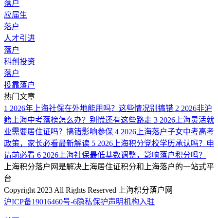
落户
应届生
落户
人才引进
落户
科创投资
落户
投靠落户
热门文章
1
2026年上海社保在外地能用吗？这些情况别搞错
2
2026非沪
籍上海中考落榜怎么办？别慌还有这些路走
3
2026上海灵活就
业需要居住证吗？搞错影响参保
4
2026上海落户子女中考高考
政策，家长必看最新解读
5
2026上海积分党校学历承认吗？申
请前必看
6
2026上海社保最低基数调整，影响落户积分吗？
上海积分落户网是解决上海居住证积分和上海落户的一站式平
台
Copyright 2023 All Rights Reserved 上海积分落户网
沪ICP备19016460号-6
隐私保护声明
机构入驻