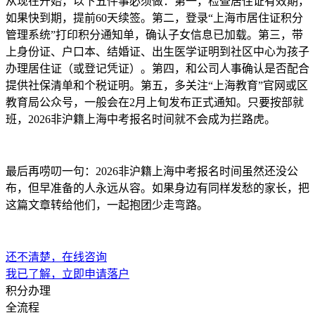
从现在开始，以下五件事必须做：第一，检查居住证有效期，
如果快到期，提前60天续签。第二，登录“上海市居住证积分
管理系统”打印积分通知单，确认子女信息已加载。第三，带
上身份证、户口本、结婚证、出生医学证明到社区中心为孩子
办理居住证（或登记凭证）。第四，和公司人事确认是否配合
提供社保清单和个税证明。第五，多关注“上海教育”官网或区
教育局公众号，一般会在2月上旬发布正式通知。只要按部就
班，2026非沪籍上海中考报名时间就不会成为拦路虎。
最后再唠叨一句：2026非沪籍上海中考报名时间虽然还没公
布，但早准备的人永远从容。如果身边有同样发愁的家长，把
这篇文章转给他们，一起抱团少走弯路。
还不清楚，在线咨询
我已了解，立即申请落户
积分办理
全流程