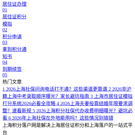
居住证办理
01
居住证积分
模拟
02
积分申请
03
拿到积分通
知书
04
到期续签
05
热门文章
1
2026上海社保问询电话打不通？这些渠道更靠谱
2
2026非沪
籍上海中考录取顺序曝光？家长避坑指南
3
上海市居住证模拟
打分系统2026必看全攻略
4
2026上海夫妻投靠结婚年限要求调
整？速看新规
5
2026上海积分社保代办收费明细曝光？避坑必
看
6
2026年上海社保在外地能用吗？这些情况别搞错
上海积分落户网是解决上海居住证积分和上海落户的一站式平
台