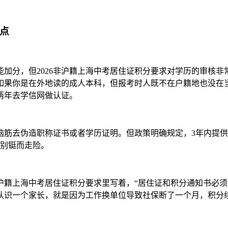
坑点
加分，但2026非沪籍上海中考居住证积分要求对学历的审核非
如果你是在外地读的成人本科，但报考时人既不在户籍地也没在
两年去学信网做认证。
筋去伪造职称证书或者学历证明。但政策明确规定，3年内提供
万别铤而走险。
沪籍上海中考居住证积分要求里写着，“居住证和积分通知书必须在
认识一个家长，就是因为工作换单位导致社保断了一个月，积分