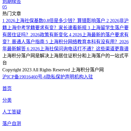
到期续签
05
热门文章
1
2026上海社保基数0.8倍是多少钱？算错影响落户
2
2026非沪
籍上海中考学籍要求有变？家长速看新规
3
上海留学生落户要
有居住证吗？2026政策有新变化
4
2026上海最新的落户要求有
变？普通人落户指南
5
上海积分网络教育本科有没有用？2026
年最新解答
6
2026上海社保问询电话打不通？这些渠道更靠谱
上海积分落户网是解决上海居住证积分和上海落户的一站式平
台
Copyright 2023 All Rights Reserved 上海积分落户网
沪ICP备19016460号-6
隐私保护声明
机构入驻
首页
分类
人工答疑
落户自测