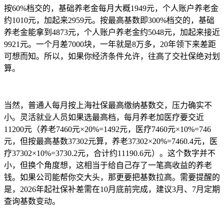
按60%档交的，基础养老金每月大概1949元，个人账户养老金
约1010元，加起来2959元。按最高基数即300%档交的，基础
养老金能拿到4873元，个人账户养老金约5048元，加起来接近
9921元。一个月差7000块，一年就是8万多，20年领下来差距
可想而知。所以，如果你经济条件允许，往高了交社保绝对划
算。
当然，普通人每月按上海社保最高缴纳基数交，压力确实不
小。灵活就业人员如果选最高档，每月养老加医疗要交近
11200元（养老7460元×20%=1492元，医疗7460元×10%=746
元，但按最高基数37302元算，养老37302×20%=7460.4元，医
疗37302×10%=3730.2元，合计约11190.6元）。这个数字并不
小，但换个角度想，这相当于给自己存了一笔高收益的养老
钱。如果公司能帮你交大头，那更要把基数拉高。需要提醒的
是，2026年起社保补差需在10月底前完成，建议3月、7月定期
查询基数变动。