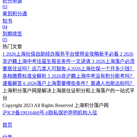
积分申请
03
拿到积分通
知书
04
到期续签
05
热门文章
1
2026上海社保自助经办服务平台使用全攻略新手必看
2
2026
非沪籍上海中考往届生报名条件一文讲清
3
2026上海落户必须
要居住证吗？这几类人可豁免
4
2026上海社保一个月多少钱？
各档缴费标准全解析
5
2026非沪籍上海中考没有积分能考吗？
速看解答
6
2026落户上海需要哪些条件？普通人也能达标吗？
上海积分落户网是解决上海居住证积分和上海落户的一站式平
台
Copyright 2023 All Rights Reserved 上海积分落户网
沪ICP备19016460号-6
隐私保护声明
机构入驻
首页