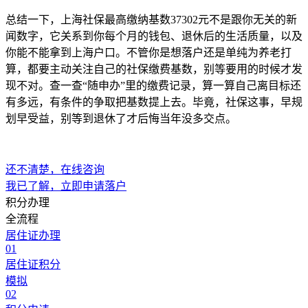
总结一下，上海社保最高缴纳基数37302元不是跟你无关的新
闻数字，它关系到你每个月的钱包、退休后的生活质量，以及
你能不能拿到上海户口。不管你是想落户还是单纯为养老打
算，都要主动关注自己的社保缴费基数，别等要用的时候才发
现不对。查一查“随申办”里的缴费记录，算一算自己离目标还
有多远，有条件的争取把基数提上去。毕竟，社保这事，早规
划早受益，别等到退休了才后悔当年没多交点。
还不清楚，在线咨询
我已了解，立即申请落户
积分办理
全流程
居住证办理
01
居住证积分
模拟
02