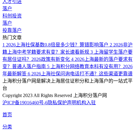
人才引进
落户
科创投资
落户
投靠落户
热门文章
1
2026上海社保基数0.8倍是多少钱？算错影响落户
2
2026非沪
籍上海中考学籍要求有变？家长速看新规
3
上海留学生落户要
有居住证吗？2026政策有新变化
4
2026上海最新的落户要求有
变？普通人落户指南
5
上海积分网络教育本科有没有用？2026
年最新解答
6
2026上海社保问询电话打不通？这些渠道更靠谱
上海积分落户网是解决上海居住证积分和上海落户的一站式平
台
Copyright 2023 All Rights Reserved 上海积分落户网
沪ICP备19016460号-6
隐私保护声明
机构入驻
首页
分类